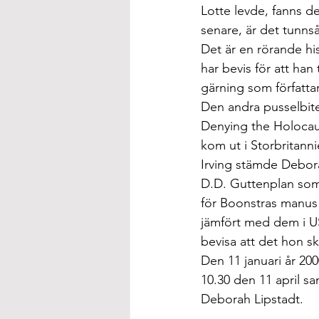
Lotte levde, fanns de
senare, är det tunns
Det är en rörande hi
har bevis för att han
gärning som författar
Den andra pusselbite
Denying the Holocaus
kom ut i Storbritann
Irving stämde Debora
D.D. Guttenplan som s
för Boonstras manus -
jämfört med dem i US
bevisa att det hon sk
Den 11 januari år 20
10.30 den 11 april 
Deborah Lipstadt. 