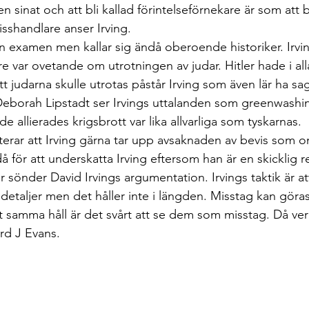
sinat och att bli kallad förintelseförnekare är som att bl
isshandlare anser Irving.
en examen men kallar sig ändå oberoende historiker. Irvin
re var ovetande om utrotningen av judar. Hitler hade i alla 
t judarna skulle utrotas påstår Irving som även lär ha sagt
Deborah Lipstadt ser Irvings uttalanden som greenwashing
de allierades krigsbrott var lika allvarliga som tyskarnas.
rar att Irving gärna tar upp avsaknaden av bevis som o
 för att underskatta Irving eftersom han är en skicklig re
 sönder David Irvings argumentation. Irvings taktik är at
detaljer men det håller inte i längden. Misstag kan göra
t samma håll är det svårt att se dem som misstag. Då ver
ard J Evans.