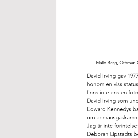
Malin Berg, Othman O
David Irving gav 19
honom en viss status
finns inte ens en fot
David Irving som unde
Edward Kennedys bak
om enmansgaskammare
Jag är inte förintels
Deborah Lipstadts b