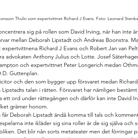
onsson Thulin som expertvittnet Richard J Evans. Foto: Leonard Stenb
centrera sig på rollen som David Irving, när han inte är s
rvar mellan Deborah Lipstadt och Andreas Boonstra. Ma
lt expertvittnena Richard J Evans och Robert Jan van Pelt 
ra advokaten Anthony Julius och Lotte. Josef Säterhage
Rampton och expertvittnet Peter Longerich medan Oth
D.D. Guttenplan.
olicitor och den som bygger upp försvaret medan Richa
 Lipstadts talan i rätten. Försvaret har nämligen bestäm
a ett ord under rättegången och därför kan inte David Ir
ilket grämer honom.
n får Deborah Lipstadt ändå komma till tals och kommen
pelarna inte ikläder sig sina roller är de sig själva och 
iken. Det blir nån sorts metateater men det förringar på 