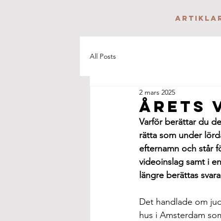
Artikla
All Posts
2 mars 2025
Årets 
Varför berättar du de
rätta som under lörd
efternamn och står f
videoinslag samt i en
längre berättas svar
Det handlade om jud
hus i Amsterdam som