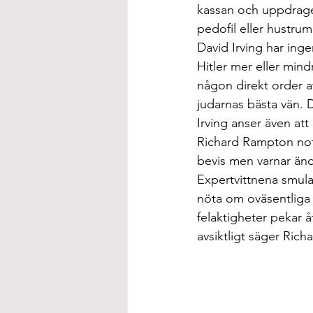
kassan och uppdragen 
pedofil eller hustrum
David Irving har ing
Hitler mer eller mind
någon direkt order at
judarnas bästa vän. 
Irving anser även att 
Richard Rampton note
bevis men varnar ändå
Expertvittnena smular
nöta om oväsentliga 
felaktigheter pekar å
avsiktligt säger Rich