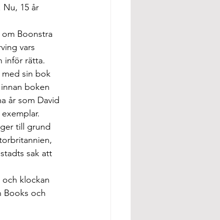
 Nu, 15 år 
r om Boonstra 
ving vars 
inför rätta.
r med sin bok 
5 innan boken 
ma år som David 
 exemplar. 
er till grund 
torbritannien, 
tadts sak att 
n och klockan 
n Books och 