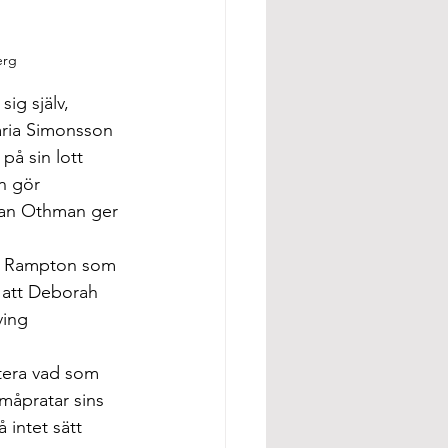
erg 
ig själv, 
ria Simonsson 
på sin lott 
n gör 
man Othman ger 
rd Rampton som 
t att Deborah 
ving 
tera vad som 
småpratar sins 
intet sätt 