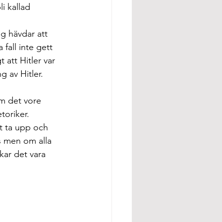
i kallad 
g hävdar att 
fall inte gett 
 att Hitler var 
 av Hitler.
m det vore 
toriker.
t ta upp och 
s men om alla 
kar det vara 