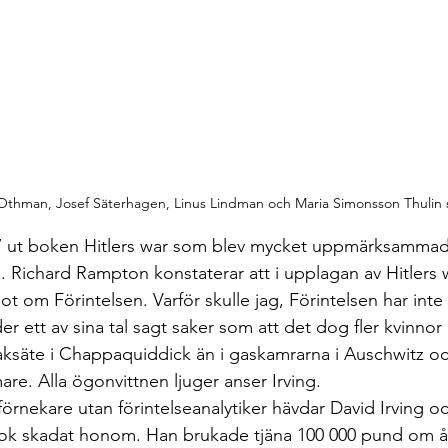
thman, Josef Säterhagen, Linus Lindman och Maria Simonsson Thulin 
77 ut boken Hitlers war som blev mycket uppmärksammad
. Richard Rampton konstaterar att i upplagan av Hitlers w
not om Förintelsen. Varför skulle jag, Förintelsen har inte 
r ett av sina tal sagt saker som att det dog fler kvinnor 
säte i Chappaquiddick än i gaskamrarna i Auschwitz oc
. Alla ögonvittnen ljuger anser Irving.
eförnekare utan förintelseanalytiker hävdar David Irving oc
ok skadat honom. Han brukade tjäna 100 000 pund om å