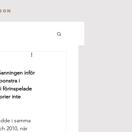
SON
Sanningen inför 
onstra i 
 förinspelade 
rier inte 
bodde i samma 
h 2010, när 