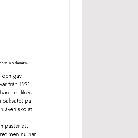
som bokläsare. 
 och gav 
ar från 1991 
hänt replikerar 
i baksätet på 
h även skojat 
h påstår att 
ret men nu har 