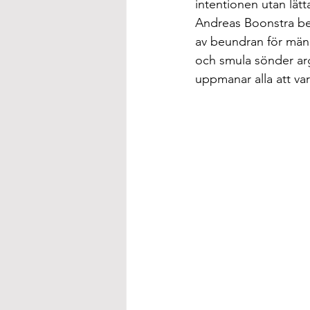
intentionen utan lät
Andreas Boonstra berä
av beundran för männ
och smula sönder ar
uppmanar alla att va