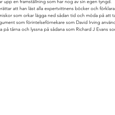
tar upp en framställning som har nog av sin egen tyngd.
ttar att han läst alla expertvittnens böcker och förklarar 
iskor som orkar lägga ned sådan tid och möda på att ta
gument som förintelseförnekare som David Irving använd
ra på tårna och lyssna på sådana som Richard J Evans so