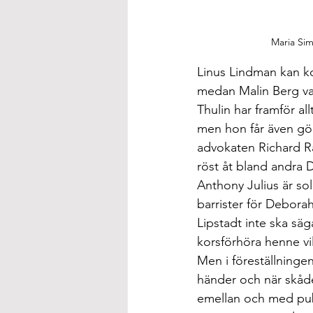
Maria Sim
Linus Lindman kan kon
medan Malin Berg va
Thulin har framför al
men hon får även gö
advokaten Richard 
röst åt bland andra 
Anthony Julius är s
barrister för Deborah
Lipstadt inte ska säg
korsförhöra henne v
Men i föreställninge
händer och när skådes
emellan och med publ