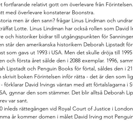
t fortfarande relativt gott om överlevare från Förintelsen.
ått med överlevare konstaterar Boonstra.
storia men är den sann? frågar Linus Lindman och undra
 träffat Lotte. Linus Lindman har också rollen som David Ir
e och historiker bidrar till utgångspunkten för Sanningen 
n står den amerikanska historikern Deborah Lipstadt fö
t som gavs ut 1993 i USA. Men det skulle dröja till 199
ien och första året sålde den i 2088 exemplar. 1996, sam
h Lipstadt och Penguin Books för förtal, såldes den i 21
krivit boken Förintelsen inför rätta - det är den som ligg
 förklarar David Irvings väntan med att förtalslagarna i S
A, gynnar den som stämmer. Det blir alltså Deborah Lips
rev var sant.
00 inleds rättegången vid Royal Court of Justice i Londo
samma år kommer domen i målet David Irving mot Pengui