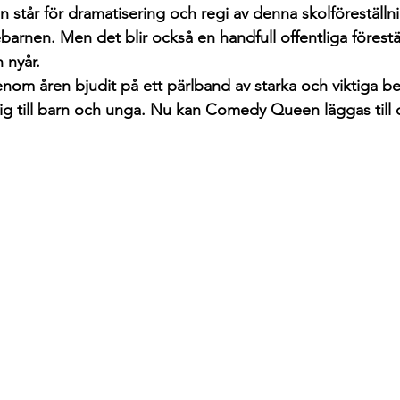
in står för dramatisering och regi av denna skolföreställn
barnen. Men det blir också en handfull offentliga förestäl
 nyår.
om åren bjudit på ett pärlband av starka och viktiga berä
 till barn och unga. Nu kan Comedy Queen läggas till d