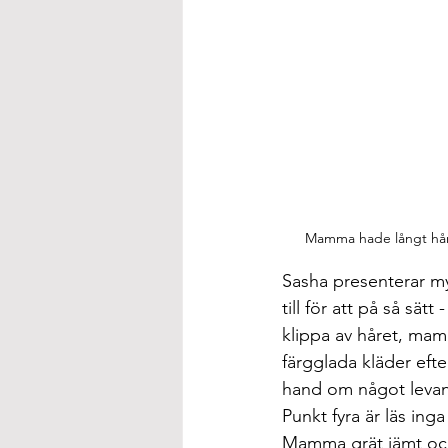
Mamma hade långt hår, 
Sasha presenterar my
till för att på så sä
klippa av håret, mam
färgglada kläder efte
hand om något levan
Punkt fyra är läs in
Mamma grät jämt och 