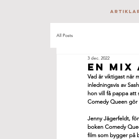
Artikla
All Posts
3 dec. 2022
En mix
Vad är viktigast när
inledningsvis av Sas
hon vill få pappa att
Comedy Queen gör ne
Jenny Jägerfeldt, fö
boken Comedy Queen so
film som bygger på b