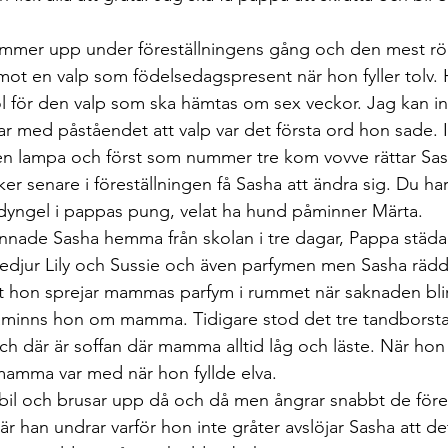
mmer upp under föreställningens gång och den mest röra
mot en valp som födelsedagspresent när hon fyller tolv. H
för den valp som ska hämtas om sex veckor. Jag kan int
 med påståendet att valp var det första ord hon sade. In
en lampa och först som nummer tre kom vovve rättar Sas
er senare i föreställningen få Sasha att ändra sig. Du har 
dyngel i pappas pung, velat ha hund påminner Märta.
nade Sasha hemma från skolan i tre dagar, Pappa städ
sedjur Lily och Sussie och även parfymen men Sasha rädda
att hon sprejar mammas parfym i rummet när saknaden blir 
åminns hon om mamma. Tidigare stod det tre tandborstar
ch där är soffan där mamma alltid låg och läste. När hon f
mamma var med när hon fyllde elva.
bil och brusar upp då och då men ångrar snabbt de före
är han undrar varför hon inte gråter avslöjar Sasha att det