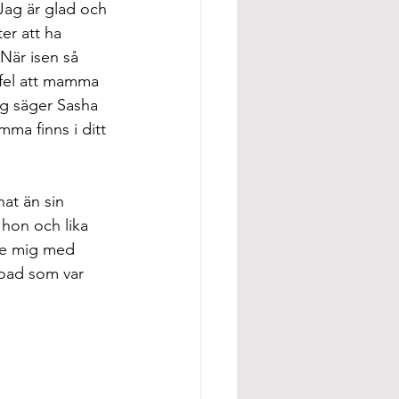
Jag är glad och 
er att ha 
 När isen så 
fel att mamma 
ng säger Sasha 
ma finns i ditt 
at än sin 
 hon och lika 
fte mig med 
oad som var 