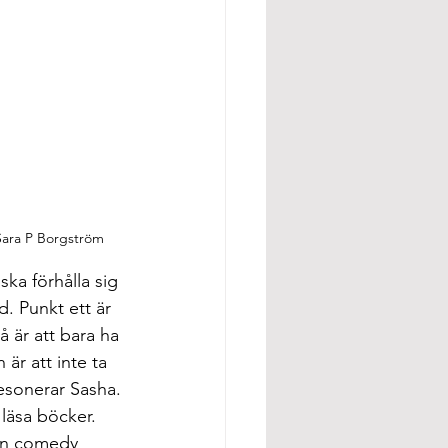
 Sara P Borgström
ka förhålla sig 
. Punkt ett är 
 är att bara ha 
är att inte ta 
sonerar Sasha.
 läsa böcker.
 en comedy 