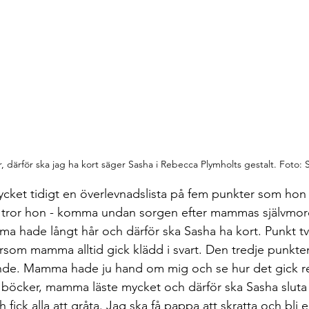
därför ska jag ha kort säger Sasha i Rebecca Plymholts gestalt. Foto:
cket tidigt en överlevnadslista på fem punkter som hon s
tt - tror hon - komma undan sorgen efter mammas självmord
ma hade långt hår och därför ska Sasha ha kort. Punkt två
rsom mamma alltid gick klädd i svart. Den tredje punkten 
de. Mamma hade ju hand om mig och se hur det gick re
ga böcker, mamma läste mycket och därför ska Sasha sluta
fick alla att gråta. Jag ska få pappa att skratta och bli