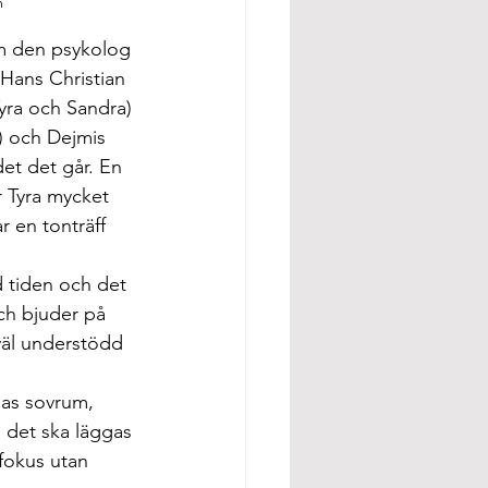
m
om den psykolog 
 Hans Christian 
yra och Sandra) 
) och Dejmis 
det det går. En 
r Tyra mycket 
 en tonträff 
 tiden och det 
och bjuder på 
väl understödd 
as sovrum, 
l det ska läggas 
fokus utan 