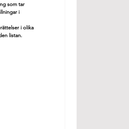
ing som tar 
lningar i 
ttelser i olika 
en listan.