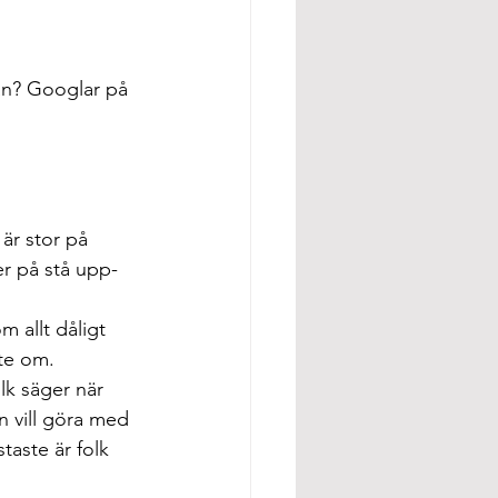
an? Googlar på 
är stor på 
er på stå upp-
 allt dåligt 
te om.
lk säger när 
 vill göra med 
aste är folk 