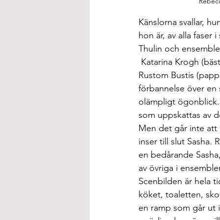
Rebecc
Känslorna svallar, h
hon är, av alla faser
Thulin och ensemblen
 Katarina Krogh (bä
Rustom Bustis (pappas
förbannelse över en s
olämpligt ögonblick.
som uppskattas av d
Men det går inte at
inser till slut Sasha
en bedårande Sasha,
av övriga i ensemble
Scenbilden är hela 
köket, toaletten, sko
en ramp som går ut i