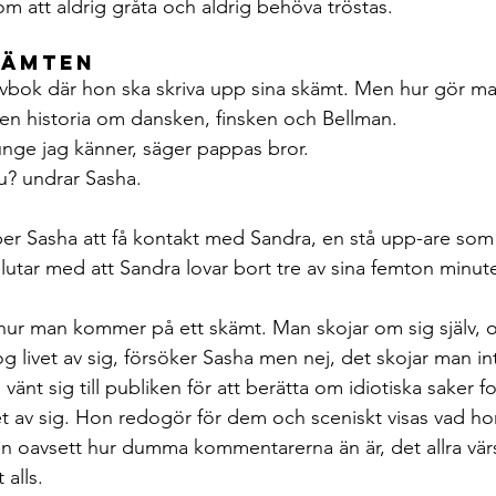
m att aldrig gråta och aldrig behöva tröstas.
kämten
ivbok där hon ska skriva upp sina skämt. Men hur gör m
 en historia om dansken, finsken och Bellman.
unge jag känner, säger pappas bror.
? undrar Sasha.
er Sasha att få kontakt med Sandra, en stå upp-are som 
utar med att Sandra lovar bort tre av sina femton minut
hur man kommer på ett skämt. Man skojar om sig själv, om
livet av sig, försöker Sasha men nej, det skojar man in
vänt sig till publiken för att berätta om idiotiska saker fo
t av sig. Hon redogör för dem och sceniskt visas vad hon
 oavsett hur dumma kommentarerna än är, det allra värst
alls.