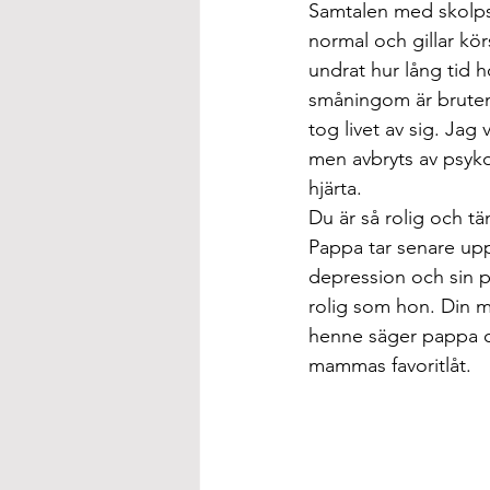
Samtalen med skolpsy
normal och gillar kö
undrat hur lång tid h
småningom är bruten
tog livet av sig. Jag
men avbryts av psyko
hjärta.
Du är så rolig och tä
Pappa tar senare upp
depression och sin p
rolig som hon. Din ma
henne säger pappa o
mammas favoritlåt.