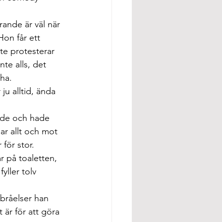
nde är väl när 
on får ett 
e protesterar 
te alls, det 
ha.
ju alltid, ända 
ade och hade 
r allt och mot 
för stor.
 på toaletten, 
yller tolv 
bråelser han 
 är för att göra 