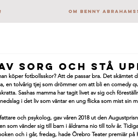
r
OM BENNY ABRAHAMS
 av sorg och stå up
 man köper fotbollsskor? Att de passar bra. Det skämtet d
ha, en tolvårig tjej som drömmer om att bli en comedy q
 skratta. Sashas mamma har tagit livet av sig och förestäl
dslag i det liv som väntar en ung flicka som mist sin
rfattare och psykolog, gav våren 2018 ut den Augustpri
m vänder sig till barn i åldrarna nio till tolv år. Tidig
oken och i går, fredag, hade Örebro Teater premiär på 