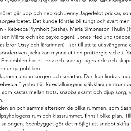
a Plymholt, Katarina Krogh och Jonas Hedlund. Foto: Sara P Borgströ
umöret går upp och ned och Jenny Jägerfeldt prickar, s
 i sorgearbetet. Det kunde förstås bli tungt och svart men
 - Rebecca Plymholt (Sasha), Maria Simonsson Thulin (T
stisen Märta och skolpsykologen), Jonas Hedlund (pappa
 bror Ossy och lärarinnan) - ser till att ta ut svängarna 
önderriven jacka kan mynna ut i en pruttorgie vid ett fö
 Ensemblen har ett driv och snärtigt agerande och skapar
en unga publiken.
t komma undan sorgen och smärtan. Den kan lindras med
. Rebecca Plymholt är föreställningens självklara centrum 
 som kastas mellan trots, snabba skämt och djup sorg, 
n.
tiden en och samma eftersom de olika rummen, som Sash
lpsykologens rum och klassrummet, finns i olika plan. Til
 salongen. Scenbygget gör det möjligt att snabbt skifta 