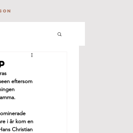
SON
p
ras 
ueen eftersom 
lningen 
 mamma.
snominerade 
are i år kom en 
Hans Christian 