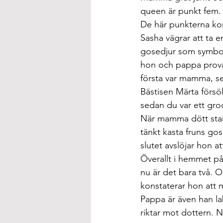
queen är punkt fem.
De här punkterna ko
Sasha vägrar att ta e
gosedjur som symbol 
hon och pappa provar
första var mamma, s
Bästisen Märta försök
sedan du var ett gro
När mamma dött stan
tänkt kasta fruns go
slutet avslöjar hon 
Överallt i hemmet p
nu är det bara två. O
konstaterar hon att 
Pappa är även han la
riktar mot dottern. N