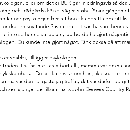
kologen, eller om det är BUP, går inledningsvis så där. 
rsång och trädgårdsskötsel säger Sasha första gången eft
on får när psykologen ber att hon ska berätta om sitt liv.
 undrar en snyftande Sasha om det kan ha varit hennes 
 ville inte se henne så ledsen, jag borde ha gjort någonti
logen. Du kunde inte gjort något. Tänk också på att mam
nker snabbt, tillägger psykologen.
 tråden. Du får inte kasta bort allt, mamma var också ann
sykiska ohälsa. Du är lika envis som hon, lika snabb som
mma var den roligaste jag träffat, det var därför jag gi
ch sen sjunger de tillsammans John Denvers Country R