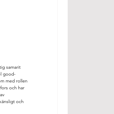
ig samarit 
el good-
som med rollen 
fors och har 
av 
känsligt och 