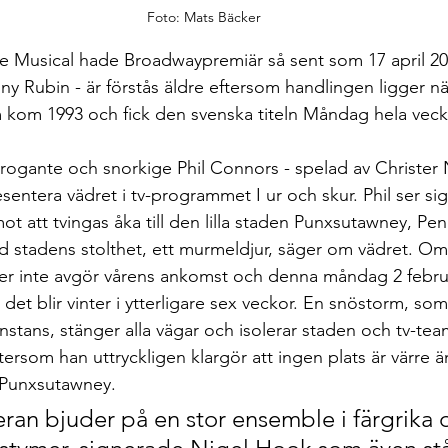
Foto: Mats Bäcker
 Musical hade Broadwaypremiär så sent som 17 april 20
ny Rubin - är förstås äldre eftersom handlingen ligger nä
om 1993 och fick den svenska titeln Måndag hela veck
rrogante och snorkige Phil Connors - spelad av Christer 
resentera vädret i tv-programmet I ur och skur. Phil ser si
mot att tvingas åka till den lilla staden Punxsutawney, Penn
d stadens stolthet, ett murmeldjur, säger om vädret. O
ler inte avgör vårens ankomst och denna måndag 2 februa
 det blir vinter i ytterligare sex veckor. En snöstorm, som
stans, stänger alla vägar och isolerar staden och tv-teame
eftersom han uttryckligen klargör att ingen plats är värre ä
 Punxsutawney.
an bjuder på en stor ensemble i färgrika 