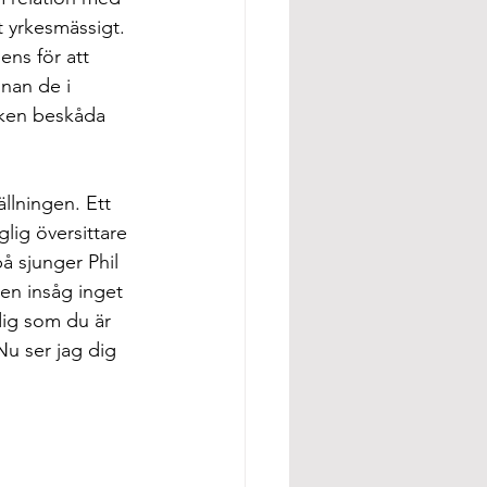
 yrkesmässigt. 
ens för att 
nnan de i 
iken beskåda 
ällningen. Ett 
lig översittare 
å sjunger Phil 
en insåg inget 
dig som du är 
u ser jag dig 