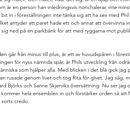
m är en person han inledningsvis nonchalerar, inte minst
 bit in i föreställningen inte tänka sig att ha sex med Phil 
lket antyder att paret hade ett och annat att övervinna i
å sig ned på en parkbänk för att med ryggarna mot publ
en går från minus till plus, är ett av huvudspåren i förest
ingen för nyss nämnda spår, är Phils utveckling från odräg
nniska som hjälper alla. Med blicken i det blå gick jag p
han rusade genom livet och tog Rita för givet. Jag såg, m
kard Björks och Sanne Skjerviks översättning. Nu ser jag 
r kommer hela ensemblen in och förstärker orden så att N
 sorts credo. 