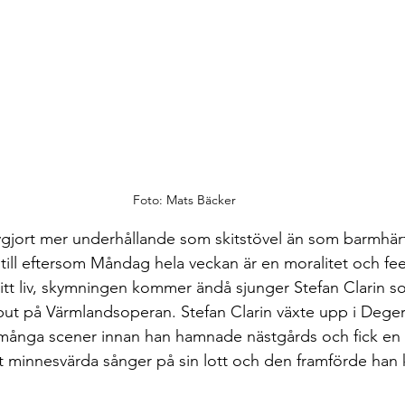
Foto: Mats Bäcker
vgjort mer underhållande som skitstövel än som barmhärt
till eftersom Måndag hela veckan är en moralitet och fe
 ditt liv, skymningen kommer ändå sjunger Stefan Clarin 
ut på Värmlandsoperan. Stefan Clarin växte upp i Deger
 många scener innan han hamnade nästgårds och fick en 
t minnesvärda sånger på sin lott och den framförde han 