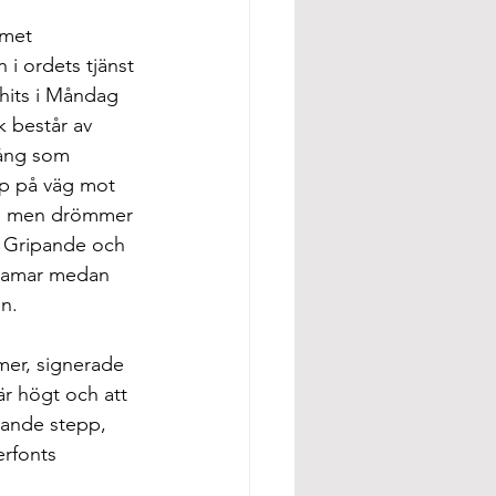
mmet 
i ordets tjänst 
 hits i Måndag 
k består av 
sång som 
pp på väg mot 
igen men drömmer 
. Gripande och 
 ramar medan 
n.
mer, signerade 
r högt och att 
kande stepp, 
erfonts 