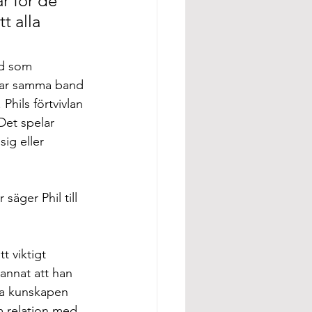
r för de 
t alla 
d som 
elar samma band 
hils förtvivlan 
Det spelar 
sig eller 
äger Phil till 
 viktigt 
 annat att han 
ya kunskapen 
im relation med 