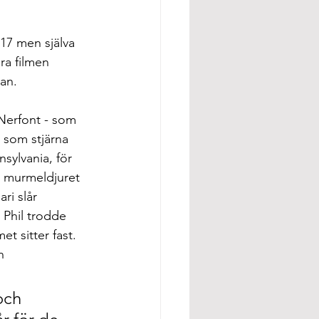
17 men själva 
ra filmen 
an.
Nerfont - som 
g som stjärna 
sylvania, för 
m murmeldjuret 
ri slår 
 Phil trodde 
t sitter fast. 
n 
och 