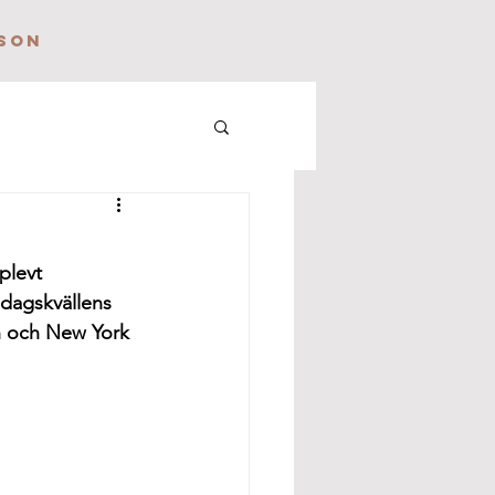
SON
plevt 
dagskvällens 
n och New York 