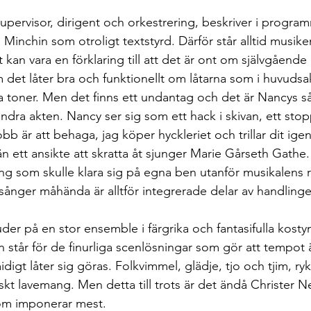
upervisor, dirigent och orkestrering, beskriver i progra
nchin som otroligt textstyrd. Därför står alltid musiken 
 kan vara en förklaring till att det är ont om självgående
 det låter bra och funktionellt om låtarna som i huvudsa
a toner. Men det finns ett undantag och det är Nancys 
ndra akten. Nancy ser sig som ett hack i skivan, ett sto
jobb är att behaga, jag köper hyckleriet och trillar dit 
än ett ansikte att skratta åt sjunger Marie Gårseth Gathe
ång som skulle klara sig på egna ben utanför musikalens
sånger måhända är alltför integrerade delar av handlinge
er på en stor ensemble i färgrika och fantasifulla kosty
står för de finurliga scenlösningar som gör att tempot ä
digt låter sig göras. Folkvimmel, glädje, tjo och tjim, ry
kt lavemang. Men detta till trots är det ändå Christer N
som imponerar mest.