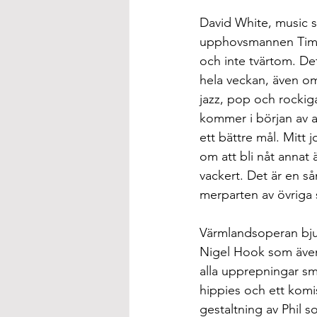
David White, music s
upphovsmannen Tim Mi
och inte tvärtom. Det
hela veckan, även om
jazz, pop och rockig
kommer i början av a
ett bättre mål. Mitt 
om att bli nåt annat 
vackert. Det är en s
merparten av övriga 
Värmlandsoperan bjud
Nigel Hook som även 
alla upprepningar smi
hippies och ett komis
gestaltning av Phil 