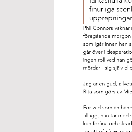
fantasifulla 
finurliga scen
upprepningar 
Phil Connors vaknar
föregående morgon oc
som igår innan han så
går över i desperatio
ingen roll vad han gör
mördar - sig själv ell
Jag är en gud, allvet
Rita som görs av Mic
För vad som än hände
tillägg, han tar med 
kan förfina och skrä
för att på så vis när