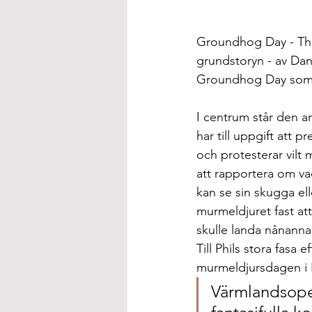
Groundhog Day - The
grundstoryn - av Dan
Groundhog Day som k
I centrum står den a
har till uppgift att p
och protesterar vilt 
att rapportera om va
kan se sin skugga el
murmeldjuret fast att
skulle landa nånannan
Till Phils stora fasa 
murmeldjursdagen i
Värmlandsoper