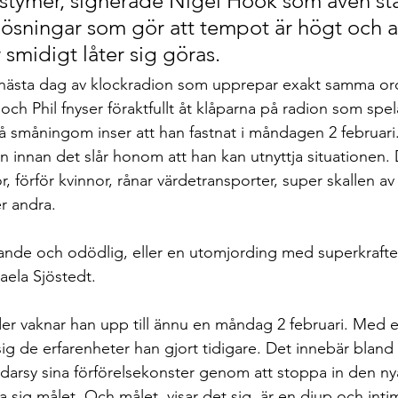
kostymer, signerade Nigel Hook som även stå
lösningar som gör att tempot är högt och at
smidigt låter sig göras. 
 nästa dag av klockradion som upprepar exakt samma or
h Phil fnyser föraktfullt åt klåparna på radion som sp
 småningom inser att han fastnat i måndagen 2 februari. P
n innan det slår honom att han kan utnyttja situationen. 
, förför kvinnor, rånar värdetransporter, super skallen av 
er andra. 
ande och odödlig, eller en utomjording med superkrafter s
aela Sjöstedt.
r vaknar han upp till ännu en måndag 2 februari. Med ett
sig de erfarenheter han gjort tidigare. Det innebär bland
ddarsy sina förförelsekonster genom att stoppa in den n
ma sig målet. Och målet, visar det sig, är en djup och int